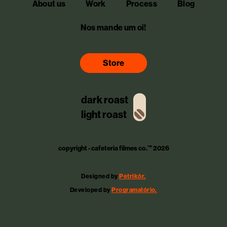
About us
Work
Process
Blog
Nos mande um oi!
Store
dark roast
light roast
copyright - cafeteria filmes co.™ 2026
Designed by
Petrikór.
Developed by
Programatório.