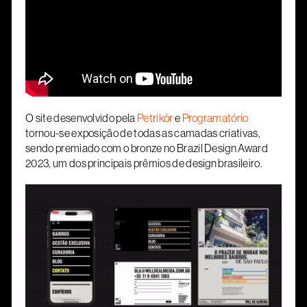
O site desenvolvido pela
Petrikór
e
Programatório
tornou-se exposição de todas as camadas criativas,
sendo premiado com o bronze no Brazil Design Award
2023, um dos principais prêmios de design brasileiro.