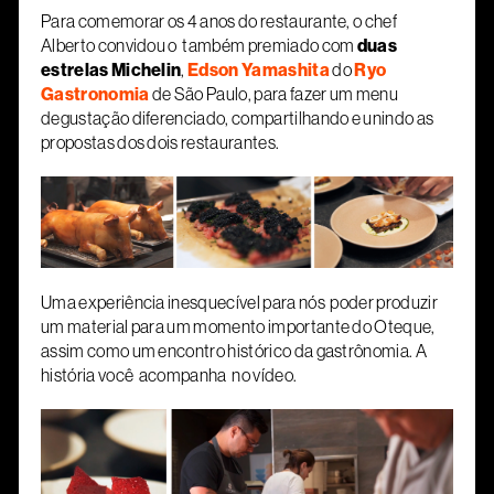
Para comemorar os 4 anos do restaurante, o chef
Alberto convidou o também premiado com
duas
estrelas Michelin
,
Edson Yamashita
do
Ryo
Gastronomia
de São Paulo, para fazer um menu
degustação diferenciado, compartilhando e unindo as
propostas dos dois restaurantes.
Uma experiência inesquecível para nós poder produzir
um material para um momento importante do Oteque,
assim como um encontro histórico da gastrônomia. A
história você acompanha no vídeo.