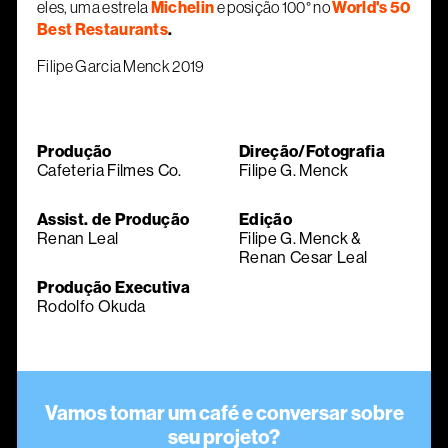
eles, uma estrela
Michelin
e posição 100° no
World's 50
Best Restaurants
.
Filipe Garcia Menck 2019
Produção
Direção/Fotografia
Cafeteria Filmes Co.
Filipe G. Menck
Assist. de Produção
Edição
Renan Leal
Filipe G. Menck &
Renan Cesar Leal
Produção Executiva
Rodolfo Okuda
Vamos tomar um café e conversar sobre
seu projeto?