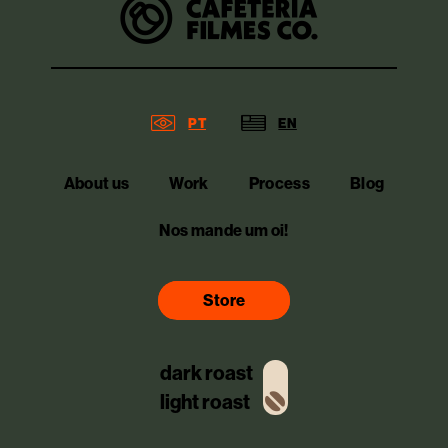
PT
EN
About us
Work
Process
Blog
Nos mande um oi!
Store
dark roast
light roast