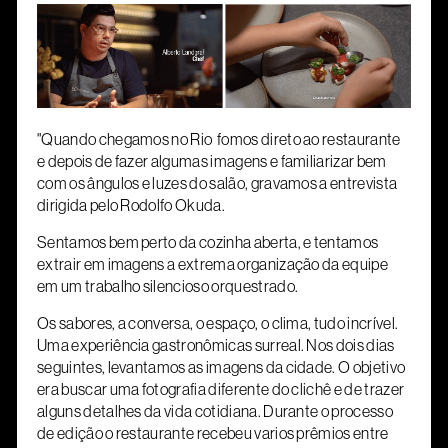
"Quando chegamos no Rio fomos direto ao restaurante
e depois de fazer algumas imagens e familiarizar bem
com os ângulos e luzes do salão, gravamos a entrevista
dirigida pelo Rodolfo Okuda.
Sentamos bem perto da cozinha aberta, e tentamos
extrair em imagens a extrema organização da equipe
em um trabalho silencioso orquestrado.
Os sabores, a conversa, o espaço, o clima, tudo incrível.
Uma experiência gastronômicas surreal. Nos dois dias
seguintes, levantamos as imagens da cidade. O objetivo
era buscar uma fotografia diferente do clichê e de trazer
alguns detalhes da vida cotidiana. Durante o processo
de edição o restaurante recebeu varios prêmios entre