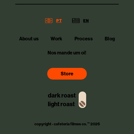
PT
EN
About us
Work
Process
Blog
Nos mande um oi!
Store
dark roast
light roast
copyright - cafeteria filmes co.™ 2026