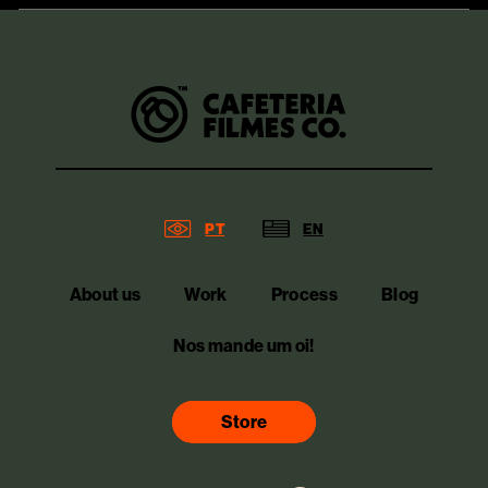
PT
EN
About us
Work
Process
Blog
Nos mande um oi!
Store