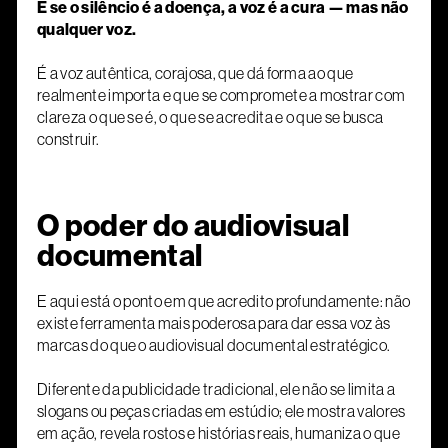
E se o silêncio é a doença, a voz é a cura — mas não
qualquer voz.
É a voz autêntica, corajosa, que dá forma ao que
realmente importa e que se compromete a mostrar com
clareza o que se é, o que se acredita e o que se busca
construir.
O poder do audiovisual
documental
E aqui está o ponto em que acredito profundamente: não
existe ferramenta mais poderosa para dar essa voz às
marcas do que o audiovisual documental estratégico.
Diferente da publicidade tradicional, ele não se limita a
slogans ou peças criadas em estúdio; ele mostra valores
em ação, revela rostos e histórias reais, humaniza o que