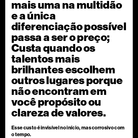
mais uma na multidão
e a única
diferenciação possível
passa a ser o preço;
Custa quando os
talentos mais
brilhantes escolhem
outros lugares porque
não encontram em
você propósito ou
clareza de valores.
Esse custo é invisível no início, mas corrosivo com
o tempo.