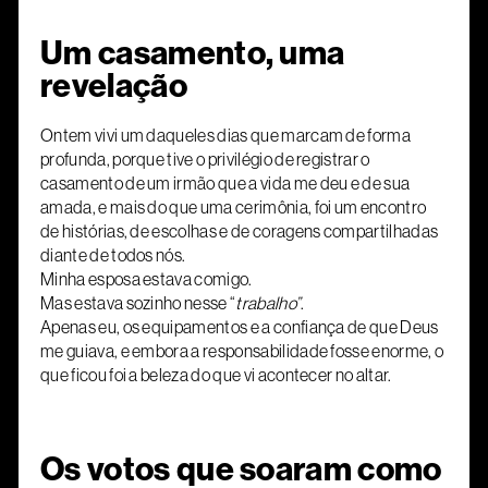
Um casamento, uma
revelação
Ontem vivi um daqueles dias que marcam de forma
profunda, porque tive o privilégio de registrar o
casamento de um irmão que a vida me deu e de sua
amada, e mais do que uma cerimônia, foi um encontro
de histórias, de escolhas e de coragens compartilhadas
diante de todos nós.
Minha esposa estava comigo.
Mas estava sozinho nesse “
trabalho”
.
Apenas eu, os equipamentos e a confiança de que Deus
me guiava, e embora a responsabilidade fosse enorme, o
que ficou foi a beleza do que vi acontecer no altar.
Os votos que soaram como