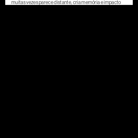
muitas vezes parece distante, cria memória e impacto
duradouro porque fala diretamente à emoção e à
experiência humana.
Mais do que isso, ele
força a honestidade,
porque diante da
câmera é impossível
sustentar um discurso
vazio sem ser
confrontado pelo
reflexo da própria
prática.