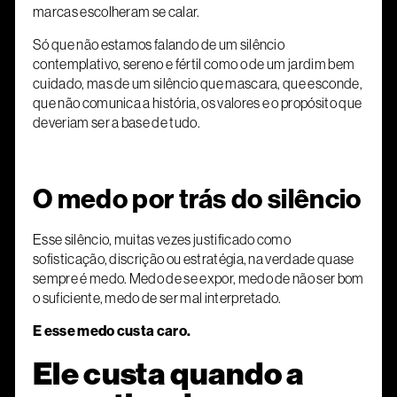
marcas escolheram se calar.
Só que não estamos falando de um silêncio
contemplativo, sereno e fértil como o de um jardim bem
cuidado, mas de um silêncio que mascara, que esconde,
que não comunica a história, os valores e o propósito que
deveriam ser a base de tudo.
O medo por trás do silêncio
Esse silêncio, muitas vezes justificado como
sofisticação, discrição ou estratégia, na verdade quase
sempre é medo. Medo de se expor, medo de não ser bom
o suficiente, medo de ser mal interpretado.
E esse medo custa caro.
Ele custa quando a