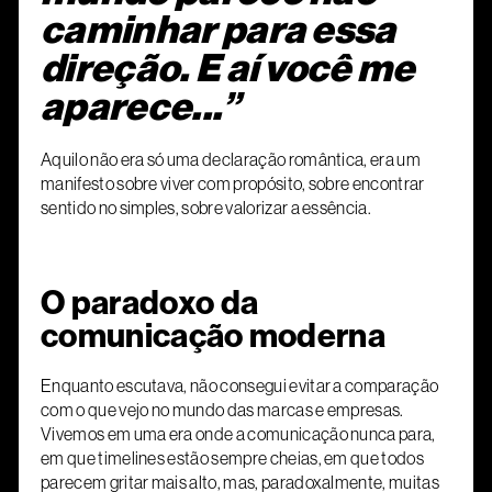
caminhar para essa
direção. E aí você me
aparece...”
Aquilo não era só uma declaração romântica, era um
manifesto sobre viver com propósito, sobre encontrar
sentido no simples, sobre valorizar a essência.
O paradoxo da
comunicação moderna
Enquanto escutava, não consegui evitar a comparação
com o que vejo no mundo das marcas e empresas.
Vivemos em uma era onde a comunicação nunca para,
em que timelines estão sempre cheias, em que todos
parecem gritar mais alto, mas, paradoxalmente, muitas