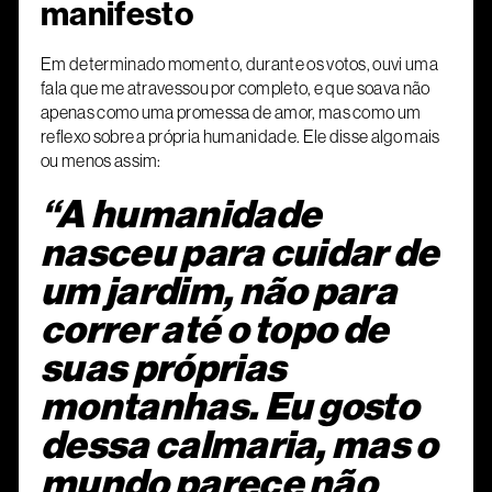
manifesto
Em determinado momento, durante os votos, ouvi uma
fala que me atravessou por completo, e que soava não
apenas como uma promessa de amor, mas como um
reflexo sobre a própria humanidade. Ele disse algo mais
ou menos assim:
“A humanidade
nasceu para cuidar de
um jardim, não para
correr até o topo de
suas próprias
montanhas. Eu gosto
dessa calmaria, mas o
mundo parece não