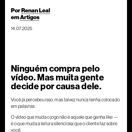
Por
Renan Leal
em
Artigos
14.07.2025
Ninguém compra pelo
vídeo. Mas muita gente
decide por causa dele.
Você já percebeu isso, mas talvez nunca tenha colocado
em palavras.
O vídeo que muda o jogo não é aquele que ganha like —
é o que muda a leitura silenciosa que o cliente faz sobre
você.