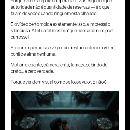
Porque você se apoia na operação. Mas esquece que
autoridade não é quantidade de reservas — é o que
falam de você quando ninguém está olhando.
E o vídeo certo molda exatamente isso: a impressão
silenciosa. A tal da "atmosfera" que não cabe num post
carrossel.
Só que o que mais se vê por aí é restaurante com vídeo
bonito e alma nenhuma.
Motion elegante, câmera lenta, fumaça subindo do
prato... e zero verdade.
Porque vendem visual como se fosse valor. E não é.