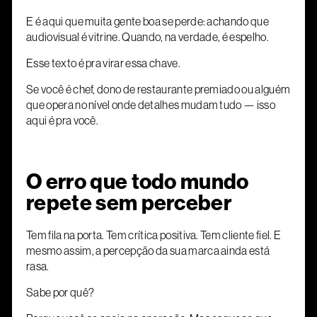
E é aqui que muita gente boa se perde: achando que
audiovisual é vitrine. Quando, na verdade, é espelho.
Esse texto é pra virar essa chave.
Se você é chef, dono de restaurante premiado ou alguém
que opera no nível onde detalhes mudam tudo — isso
aqui é pra você.
O erro que todo mundo
repete sem perceber
Tem fila na porta. Tem crítica positiva. Tem cliente fiel. E
mesmo assim, a percepção da sua marca ainda está
rasa.
Sabe por quê?