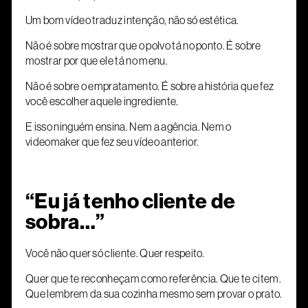
Um bom vídeo traduz intenção, não só estética.
Não é sobre mostrar que o polvo tá no ponto. É sobre
mostrar por que ele tá no menu.
Não é sobre o empratamento. É sobre a história que fez
você escolher aquele ingrediente.
E isso ninguém ensina. Nem a agência. Nem o
videomaker que fez seu vídeo anterior.
“Eu já tenho cliente de
sobra…”
Você não quer só cliente. Quer respeito.
Quer que te reconheçam como referência. Que te citem.
Que lembrem da sua cozinha mesmo sem provar o prato.