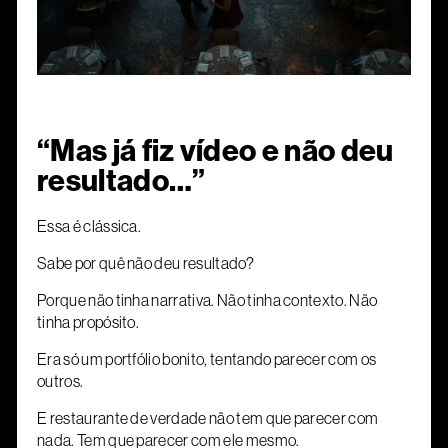
“Mas já fiz vídeo e não deu
resultado…”
Essa é clássica.
Sabe por quê não deu resultado?
Porque não tinha narrativa. Não tinha contexto. Não
tinha propósito.
Era só um portfólio bonito, tentando parecer com os
outros.
E restaurante de verdade não tem que parecer com
nada. Tem que parecer com ele mesmo.