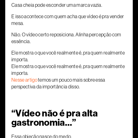
Casa cheia pode esconder uma marca vazia.
E isso acontece com quem acha que vídeo é pra vender
mesa.
Não. O vídeo certo reposiciona. Alinha percepção com
essência.
Ele mostra o que você realmente é, pra quem realmente
importa.
Ele mostra o que você realmente é, pra quem realmente
importa.
Nesse artigo
temos um pouco mais sobre essa
perspectiva da importância disso.
“Vídeo não é pra alta
gastronomia…”
Essa objeção nasce do medo.