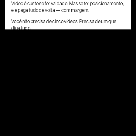
Vídeo é custo se for vaidade. Mas se for posicionamento,
ele paga tudo de volta — com margem.
Você não precisa de cinco vídeos. Precisa de um que
diga tudo.
Com clareza, com verdade, com profundidade.
O que realmente vale a
pena
É o vídeo que muda percepção.
Que conta a verdade com força.
Que não tenta parecer com o que tá na moda, mas sim
revelar o que você é.
A Cafeteria Filmes Co. faz exatamente isso.