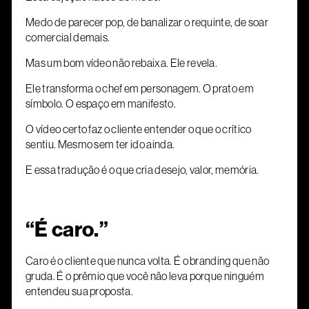
Medo de parecer pop, de banalizar o requinte, de soar
comercial demais.
Mas um bom vídeo não rebaixa. Ele revela.
Ele transforma o chef em personagem. O prato em
símbolo. O espaço em manifesto.
O vídeo certo faz o cliente entender o que o crítico
sentiu. Mesmo sem ter ido ainda.
E essa tradução é o que cria desejo, valor, memória.
“É caro.”
Caro é o cliente que nunca volta. É o branding que não
gruda. É o prêmio que você não leva porque ninguém
entendeu sua proposta.