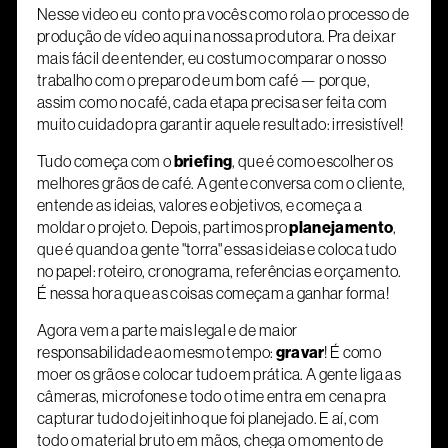
Nesse video eu conto pra vocês como rola o processo de
produção de vídeo aqui na nossa produtora. Pra deixar
mais fácil de entender, eu costumo comparar o nosso
trabalho com o preparo de um bom café — porque,
assim como no café, cada etapa precisa ser feita com
muito cuidado pra garantir aquele resultado: irresistível!
Tudo começa com o
briefing
, que é como escolher os
melhores grãos de café. A gente conversa com o cliente,
entende as ideias, valores e objetivos, e começa a
moldar o projeto. Depois, partimos pro
planejamento
,
que é quando a gente "torra" essas ideias e coloca tudo
no papel: roteiro, cronograma, referências e orçamento.
É nessa hora que as coisas começam a ganhar forma!
Agora vem a parte mais legal e de maior
responsabilidade ao mesmo tempo:
gravar
! É como
moer os grãos e colocar tudo em prática. A gente liga as
câmeras, microfones e todo o time entra em cena pra
capturar tudo do jeitinho que foi planejado. E aí, com
todo o material bruto em mãos, chega o momento de