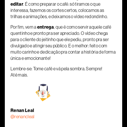
editar
. É como preparar o café: só tiramos o que
interessa, fazemos os cortes certos, colocamos as
trilhas e animações, e deixamos o vídeo redondinho.
Por fim, vem a
entrega
, que é como servir aquele café
quentinho e pronto pra ser apreciado. O vídeo chega
para o cliente do jeitinho que ele pediu, pronto pra ser
divulgado e atingir seu público. E o melhor: feito com
muito carinho e dedicação pra contar a história de forma
única e emocionante!
Lembre-se: Tome café e vá pela sombra. Sempre!
Até mais.
Renan Leal
@renancleal