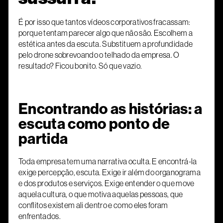
É por isso que tantos vídeos corporativos fracassam:
porque tentam parecer algo que não são. Escolhem a
estética antes da escuta. Substituem a profundidade
pelo drone sobrevoando o telhado da empresa. O
resultado? Ficou bonito. Só que vazio.
Encontrando as histórias: a
escuta como ponto de
partida
Toda empresa tem uma narrativa oculta. E encontrá-la
exige percepção, escuta. Exige ir além do organograma
e dos produtos e serviços. Exige entender o que move
aquela cultura, o que motiva aquelas pessoas, que
conflitos existem ali dentro e como eles foram
enfrentados.