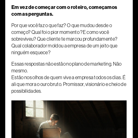
Em vez de começar com o roteiro, começamos
com as perguntas.
Por que você faz o que faz? O que mudou desde o
começo? Qual foi o pior momento ?E como você
sobreviveu? Que cliente te marcou profundamente?
Qual colaborador moldou a empresa de um jeito que
ninguém esquece?
Essas respostas não estão no plano de marketing. Não
mesmo.
Estão nos olhos de quem vive a empresa todos os dias. É
ali que mora o ouro bruto. Promissor, visionário e cheio de
possibilidades.