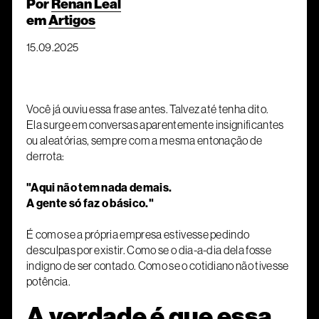
Por
Renan Leal
em
Artigos
15.09.2025
Você já ouviu essa frase antes. Talvez até tenha dito.
Ela surge em conversas aparentemente insignificantes
ou aleatórias, sempre com a mesma entonação de
derrota:
"Aqui não tem nada demais.
A gente só faz o básico."
É como se a própria empresa estivesse pedindo
desculpas por existir. Como se o dia-a-dia dela fosse
indigno de ser contado. Como se o cotidiano não tivesse
potência.
A verdade é que essa