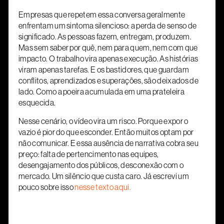
Empresas que repetem essa conversa geralmente
enfrentam um sintoma silencioso: a perda de senso de
significado. As pessoas fazem, entregam, produzem.
Mas sem saber por quê, nem para quem, nem com que
impacto. O trabalho vira apenas execução. As histórias
viram apenas tarefas. E os bastidores, que guardam
conflitos, aprendizados e superações, são deixados de
lado. Como a poeira acumulada em uma prateleira
esquecida.
Nesse cenário, o vídeo vira um risco. Porque expor o
vazio é pior do que esconder. Então muitos optam por
não comunicar. E essa ausência de narrativa cobra seu
preço: falta de pertencimento nas equipes,
desengajamento dos públicos, desconexão com o
mercado. Um silêncio que custa caro. Já escrevi um
pouco sobre isso
nesse texto aqui.