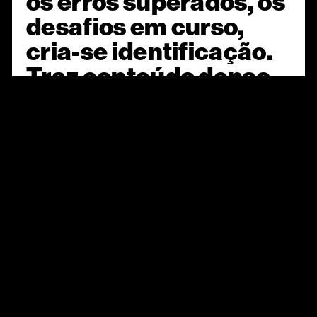
os erros superados, os
desafios em curso,
cria-se identificação.
Traz conteúdo denso.
Posiciona a marca
como alguém que
pensa, sente e age
com
responsabilidade.
É nesse momento que o vídeo deixa de ser sobre a
empresa e passa a ser sobre o cliente. Sobre a cultura.
Sobre o mercado. Porque ao contar sua verdade, você
dá voz à verdade de muitos