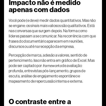
Impacto não é medido
apenas com dados
Você pode (e deve) medir dados quantitativos. Mas não
se engane: os sinais mais valiosos são qualitativos. Está
nas conversas que surgem depois. Na forma como
líderes passam a se comunicar. Na recorrência com que
frases do documentário aparecem em reuniões,
discursos ou até na recepção da empresa.
Percepção de marca, adesão a valores, sentido de
pertencimento. Isso não entra em gráfico de Excel. Mas
pode ser captado por
frameworks
de avaliação
profunda, entrevistas pós-lançamento, grupos de
escuta, análise de engajamento espontâneo e
mapeamento de repercussão interna e externa.
O contraste entre a