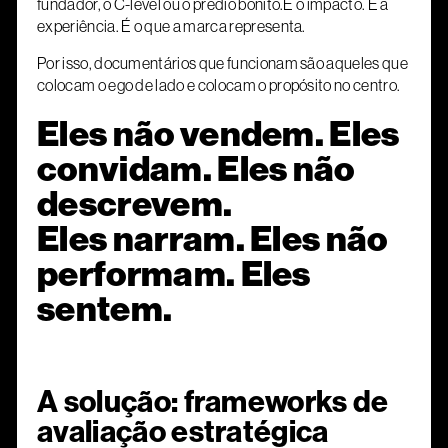
fundador, o C-level ou o prédio bonito.É o impacto. É a
experiência. É o que a marca representa.
Por isso, documentários que funcionam são aqueles que
colocam o ego de lado e colocam o propósito no centro.
Eles não vendem. Eles
convidam. Eles não
descrevem.
Eles narram. Eles não
performam. Eles
sentem.
A solução: frameworks de
avaliação estratégica