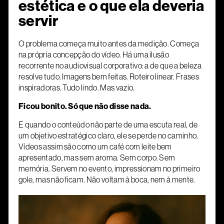
estética e o que ela deveria
servir
O problema começa muito antes da medição. Começa
na própria concepção do vídeo. Há uma ilusão
recorrente no audiovisual corporativo: a de que a beleza
resolve tudo. Imagens bem feitas. Roteiro linear. Frases
inspiradoras. Tudo lindo. Mas vazio.
Ficou bonito. Só que não disse nada.
E quando o conteúdo não parte de uma escuta real, de
um objetivo estratégico claro, ele se perde no caminho.
Vídeos assim são como um café com leite bem
apresentado, mas sem aroma. Sem corpo. Sem
memória. Servem no evento, impressionam no primeiro
gole, mas não ficam. Não voltam à boca, nem à mente.