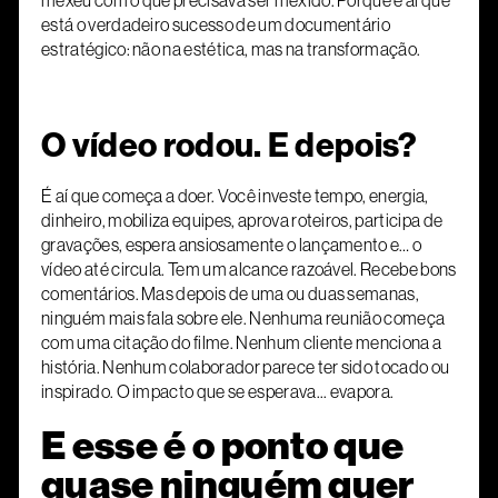
mexeu com o que precisava ser mexido. Porque é aí que
está o verdadeiro sucesso de um documentário
estratégico: não na estética, mas na transformação.
O vídeo rodou. E depois?
É aí que começa a doer. Você investe tempo, energia,
dinheiro, mobiliza equipes, aprova roteiros, participa de
gravações, espera ansiosamente o lançamento e… o
vídeo até circula. Tem um alcance razoável. Recebe bons
comentários. Mas depois de uma ou duas semanas,
ninguém mais fala sobre ele. Nenhuma reunião começa
com uma citação do filme. Nenhum cliente menciona a
história. Nenhum colaborador parece ter sido tocado ou
inspirado. O impacto que se esperava... evapora.
E esse é o ponto que
quase ninguém quer