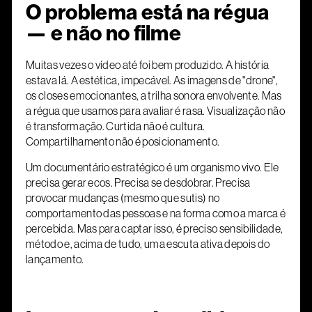
O problema está na régua
— e não no filme
Muitas vezes o vídeo até foi bem produzido. A história
estava lá. A estética, impecável. As imagens de "drone",
os closes emocionantes, a trilha sonora envolvente. Mas
a régua que usamos para avaliar é rasa. Visualização não
é transformação. Curtida não é cultura.
Compartilhamento não é posicionamento.
Um documentário estratégico é um organismo vivo. Ele
precisa gerar ecos. Precisa se desdobrar. Precisa
provocar mudanças (mesmo que sutis) no
comportamento das pessoas e na forma como a marca é
percebida. Mas para captar isso, é preciso sensibilidade,
método e, acima de tudo, uma escuta ativa depois do
lançamento.