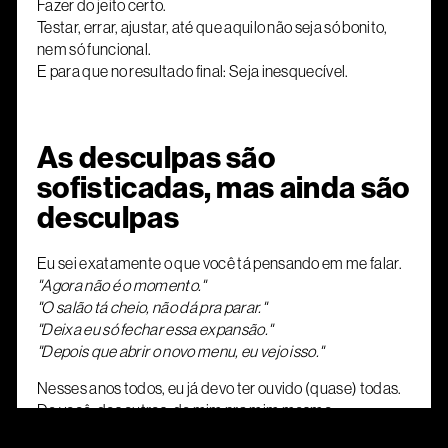
Fazer do jeito certo.
Testar, errar, ajustar, até que aquilo não seja só bonito,
nem só funcional.
E para que no resultado final: Seja inesquecível.
As desculpas são
sofisticadas, mas ainda são
desculpas
Eu sei exatamente o que você tá pensando em me falar.
"Agora não é o momento."
"O salão tá cheio, não dá pra parar."
"Deixa eu só fechar essa expansão."
"Depois que abrir o novo menu, eu vejo isso."
Nesses anos todos, eu já devo ter ouvido (quase) todas.
De você, dos outros, de mim pra mim mesmo.
E quer saber? Tudo isso é só sintoma do mesmo medo.