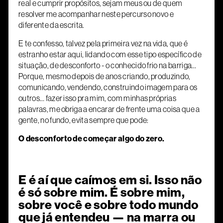
real e cumprir propósitos, sejam meus ou de quem
resolver me acompanhar neste percurso novo e
diferente da escrita.
E te confesso, talvez pela primeira vez na vida, que é
estranho estar aqui, lidando com esse tipo específico de
situação, de desconforto - o conhecido frio na barriga…
Porque, mesmo depois de anos criando, produzindo,
comunicando, vendendo, construindo imagem para os
outros… fazer isso pra mim, com minhas próprias
palavras, me obriga a encarar de frente uma coisa que a
gente, no fundo, evita sempre que pode:
O desconforto de começar algo do zero.
E é aí que caímos em si. Isso não
é só sobre mim. É sobre mim,
sobre você e sobre todo mundo
que já entendeu — na marra ou